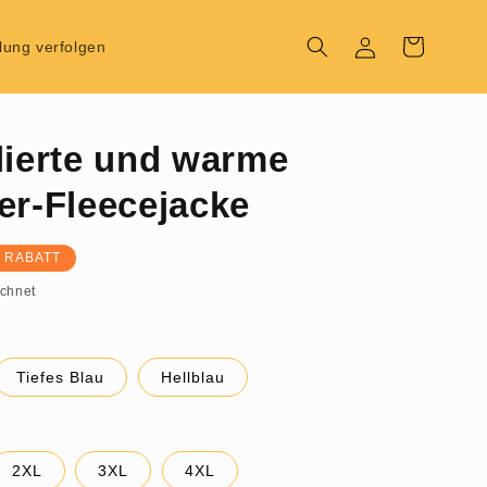
Einloggen
Warenkorb
llung verfolgen
lierte und warme
er-Fleecejacke
 RABATT
chnet
Tiefes Blau
Hellblau
2XL
3XL
4XL