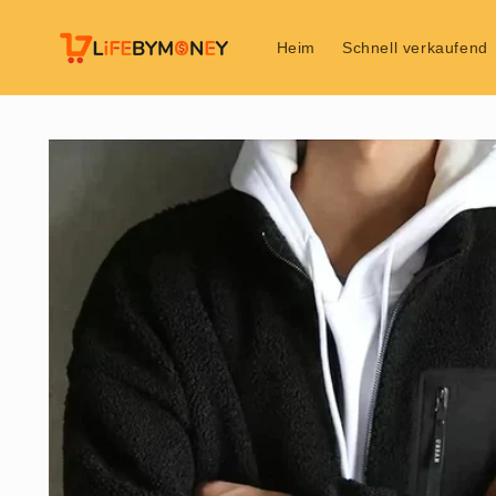
Direkt
zum
Inhalt
Heim
Schnell verkaufend
Zu
Produktinformationen
springen