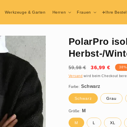
Werkzeuge & Garten
Herren
Frauen
✈️Ihre Beste
PolarPro iso
Herbst-/Wint
Normaler
Verkaufspreis
36,99 €
59,98 €
38%
Schwarz
Preis
Versand
wird beim Checkout bere
Farbe:
M
Schwarz
Grau
Größe:
M
L
XL