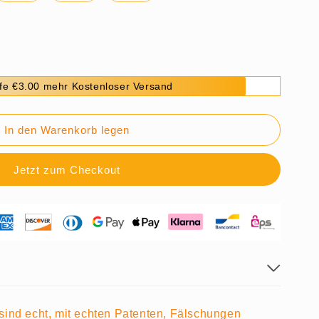
fe €3.00 mehr Kostenloser Versand
In den Warenkorb legen
Jetzt zum Checkout
nter-
e
 sind echt, mit echten Patenten, Fälschungen