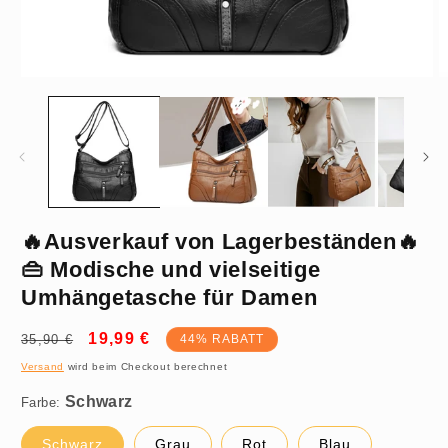
Medien
M
1
2
in
in
Modal
M
öffnen
ö
🔥Ausverkauf von Lagerbeständen🔥
Schwarz
👜 Modische und vielseitige
Umhängetasche für Damen
Normaler
Verkaufspreis
19,99 €
35,90 €
44% RABATT
Preis
Versand
wird beim Checkout berechnet
Farbe:
Schwarz
Grau
Rot
Blau